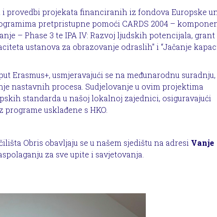
 i provedbi projekata financiranih iz fondova Europske un
 programima pretpristupne pomoći CARDS 2004 – komponen
nje – Phase 3 te IPA IV: Razvoj ljudskih potencijala, grant
paciteta ustanova za obrazovanje odraslih" i “Jačanje kapac
put Erasmus+, usmjeravajući se na međunarodnu suradnju,
nje nastavnih procesa. Sudjelovanje u ovim projektima
ih standarda u našoj lokalnoj zajednici, osiguravajući
oz programe usklađene s HKO.
ilišta Obris obavljaju se u našem sjedištu na adresi
Vanje
raspolaganju za sve upite i savjetovanja.