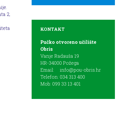
ije.
ta 2,
iteta
KONTAKT
Pučko otvoreno učilište
Obris
Vanje Radauša 19
HR-34000 Požega
Email:
info@pou-obris.hr
Telefon: 034 313 400
Mob: 099 33 13 401