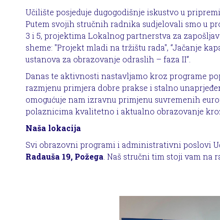
Učilište posjeduje dugogodišnje iskustvo u pripremi
Putem svojih stručnih radnika sudjelovali smo u
3 i 5, projektima Lokalnog partnerstva za zapošljava
sheme: "Projekt mladi na tržištu rada", “Jačanje ka
ustanova za obrazovanje odraslih – faza II”.
Danas te aktivnosti nastavljamo kroz programe po
razmjenu primjera dobre prakse i stalno unaprjeđe
omogućuje nam izravnu primjenu suvremenih europsk
polaznicima kvalitetno i aktualno obrazovanje kr
Naša lokacija
Svi obrazovni programi i administrativni poslovi Uč
Radauša 19, Požega
. Naš stručni tim stoji vam na 