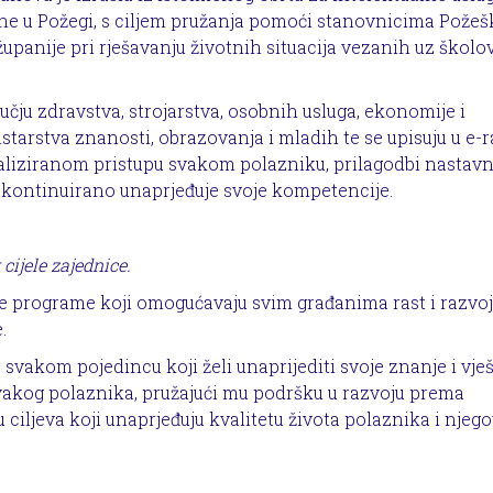
ne u Požegi, s ciljem pružanja pomoći stanovnicima Požeš
panije pri rješavanju životnih situacija vezanih uz školo
ju zdravstva, strojarstva, osobnih usluga, ekonomije i
starstva znanosti, obrazovanja i mladih te se upisuju u e-
aliziranom pristupu svakom polazniku, prilagodbi nastav
 kontinuirano unaprjeđuje svoje kompetencije.
cijele zajednice.
e programe koji omogućavaju svim građanima rast i razvoj
.
r svakom pojedincu koji želi unaprijediti svoje znanje i vješ
vakog polaznika, pružajući mu podršku u razvoju prema
ciljeva koji unaprjeđuju kvalitetu života polaznika i njeg