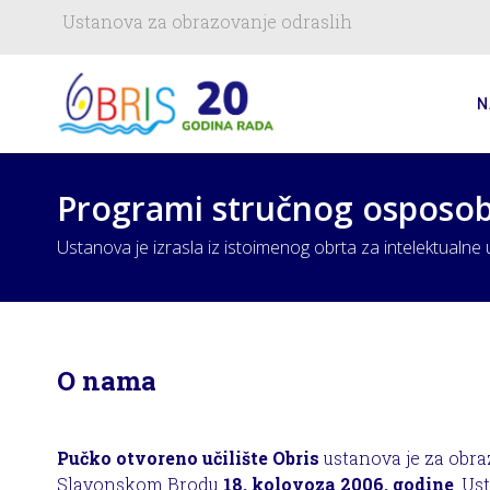
Ustanova za obrazovanje odraslih
N
Programi stručnog osposobl
Ustanova je izrasla iz istoimenog obrta za intelektualn
O nama
Pučko otvoreno učilište Obris
ustanova je za obra
Slavonskom Brodu
18. kolovoza 2006. godine
. Us