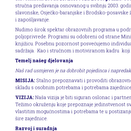
stručna predavanja osnovanog u svibnju 2003. godi
slavonske, Osječko-baranjske i Brodsko-posavske žu
i zapošljavanje.
Nudimo širok spektar obrazovnih programa u područ
poljoprivrede. Programi su odobreni od strane Mini
knjižicu. Posebnu pozornost posvećujemo individu
sadržaja. Kao i stručnom i motiviranom kadru koji
Temelj našeg djelovanja
Naš rad usmjeren je na dobrobit pojedinca i napredak 
MISIJA:
Stalno prepoznavati i provoditi obrazovn
skladu s osobnim potrebama i potrebama zajednice
VIZIJA:
Naša vizija je biti siguran oslonac i partne
Težimo okruženju koje prepoznaje jedinstvenost s
vlastitim mogućnostima i potrebama te u postizanju 
šire zajednice.
Razvoj i suradnja