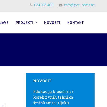
034 313 400
info@pou-obris.hr
JAVE
PROJEKTI
NOVOSTI
KONTAKT
NOVOSTI
Edukacija klasičnih i
korektivnih tehnika
šminkanja u tijeku
e i