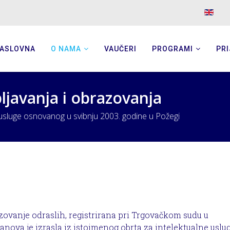
ASLOVNA
O NAMA
VAUČERI
PROGRAMI
PRI
javanja i obrazovanja
e usluge osnovanog u svibnju 2003. godine u Požegi
zovanje odraslih, registrirana pri Trgovačkom sudu u
tanova je izrasla iz istoimenog obrta za intelektualne uslug