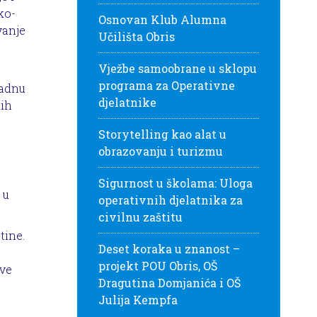
ko-
Osnovan Klub Alumna
vanje
Učilišta Obris
Vježbe samoobrane u sklopu
programa za Operativne
radnu
djelatnike
nih
Storytelling kao alat u
obrazovanju i turizmu
Sigurnost u školama: Uloga
 u
operativnih djelatnika za
civilnu zaštitu
tine.
Deset koraka u znanost –
projekt POU Obris, OŠ
ove
Dragutina Domjanića i OŠ
Julija Kempfa