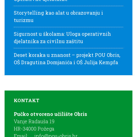
Storytelling kao alat u obrazovanju i
turizmu
Sigurnost u školama: Uloga operativnih
djelatnika za civilnu zaštitu
Deset koraka u znanost – projekt POU Obris,
OŠ Dragutina Domjanića i OŠ Julija Kempfa
KONTAKT
Pučko otvoreno učilište Obris
Vanje Radauša 19
HR-34000 Požega
Email:
info@pou-obris.hr