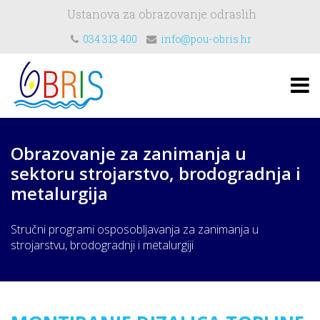
Ustanova za obrazovanje odraslih
034 313 400
info@pou-obris.hr
Obrazovanje za zanimanja u
sektoru strojarstvo, brodogradnja i
metalurgija
Stručni programi osposobljavanja za zanimanja u
strojarstvu, brodogradnji i metalurgiji