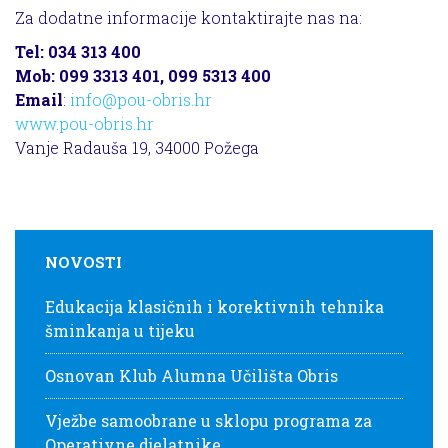
Za dodatne informacije kontaktirajte nas na:
Tel: 034 313 400
Mob: 099 3313 401, 099 5313 400
Email
:
info@pou-obris.hr
www.pou-obris.hr
Vanje Radauša 19, 34000 Požega
NOVOSTI
Edukacija klasičnih i korektivnih tehnika
šminkanja u tijeku
Osnovan Klub Alumna Učilišta Obris
Vježbe samoobrane u sklopu programa za
Operativne djelatnike