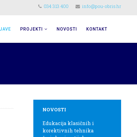
034 313 400
info@pou-obris.hr
JAVE
PROJEKTI
NOVOSTI
KONTAKT
NOVOSTI
Edukacija klasičnih i
korektivnih tehnika