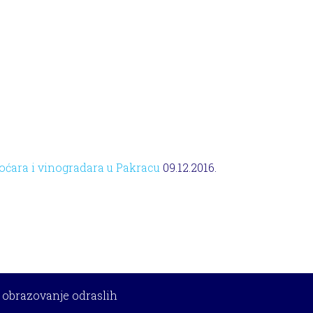
oćara i vinogradara u Pakracu
09.12.2016.
a obrazovanje odraslih