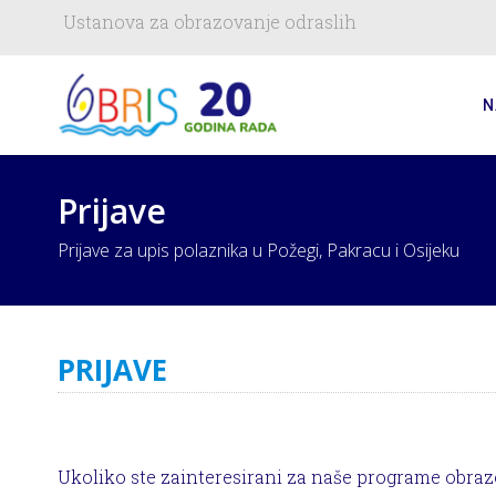
Ustanova za obrazovanje odraslih
N
Prijave
Prijave za upis polaznika u Požegi, Pakracu i Osijeku
PRIJAVE
Ukoliko ste zainteresirani za naše programe obraz