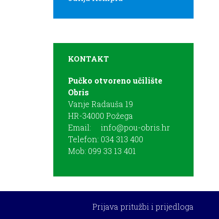
KONTAKT
Pučko otvoreno učilište
Obris
Vanje Radauša 19
HR-34000 Požega
Email:
info@pou-obris.hr
Telefon: 034 313 400
Mob: 099 33 13 401
Prijava pritužbi i prijedloga