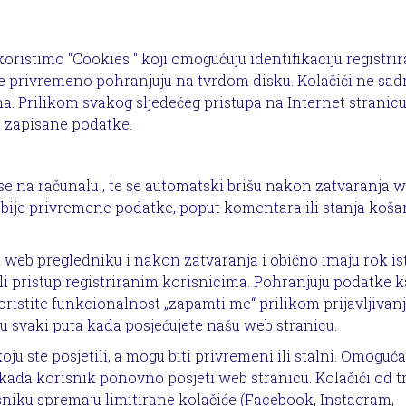
oristimo "Cookies " koji omogućuju identifikaciju registri
se privremeno pohranjuju na tvrdom disku. Kolačići ne sad
a. Prilikom svakog sljedećeg pristupa na Internet stranic
o zapisane podatke.
se na računalu , te se automatski brišu nakon zatvaranja 
bije privremene podatke, poput komentara ili stanja koša
em web pregledniku i nakon zatvaranja i obično imaju rok is
ali pristup registriranim korisnicima. Pohranjuju podatke 
oristite funkcionalnost „zapamti me“ prilikom prijavljivanj
u svaki puta kada posjećujete našu web stranicu.
oju ste posjetili, a mogu biti privremeni ili stalni. Omoguć
kada korisnik ponovno posjeti web stranicu. Kolačići od t
isniku spremaju limitirane kolačiće (Facebook, Instagram,