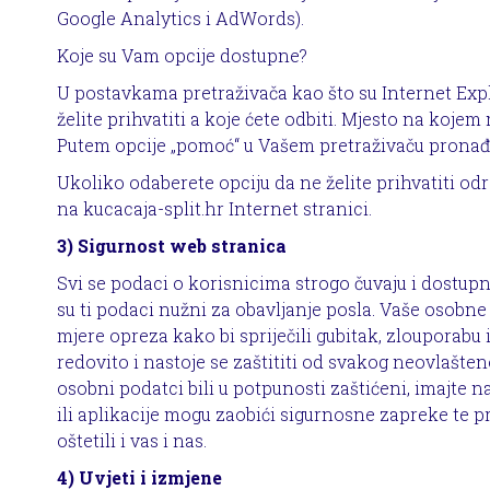
Google Analytics i AdWords).
Koje su Vam opcije dostupne?
U postavkama pretraživača kao što su Internet Explo
želite prihvatiti a koje ćete odbiti. Mjesto na koje
Putem opcije „pomoć“ u Vašem pretraživaču pronađi
Ukoliko odaberete opciju da ne želite prihvatiti o
na kucacaja-split.hr Internet stranici.
3) Sigurnost web stranica
Svi se podaci o korisnicima strogo čuvaju i dostupn
su ti podaci nužni za obavljanje posla. Vaše osobn
mjere opreza kako bi spriječili gubitak, zlouporabu
redovito i nastoje se zaštititi od svakog neovlašte
osobni podatci bili u potpunosti zaštićeni, imajte 
ili aplikacije mogu zaobići sigurnosne zapreke te 
oštetili i vas i nas.
4) Uvjeti i izmjene