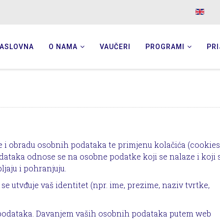
ASLOVNA
O NAMA
VAUČERI
PROGRAMI
PRI
nje i obradu osobnih podataka te primjenu kolačića (cookies
dataka odnose se na osobne podatke koji se nalaze i koji 
jaju i pohranjuju.
 utvđuje vaš identitet (npr. ime, prezime, naziv tvrtke,
ih podataka. Davanjem vaših osobnih podataka putem web