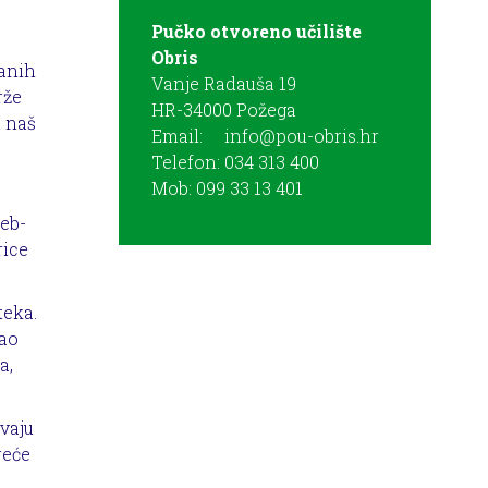
Pučko otvoreno učilište
Obris
ranih
Vanje Radauša 19
rže
HR-34000 Požega
u naš
Email:
info@pou-obris.hr
Telefon: 034 313 400
Mob: 099 33 13 401
web-
rice
teka.
kao
a,
avaju
reće