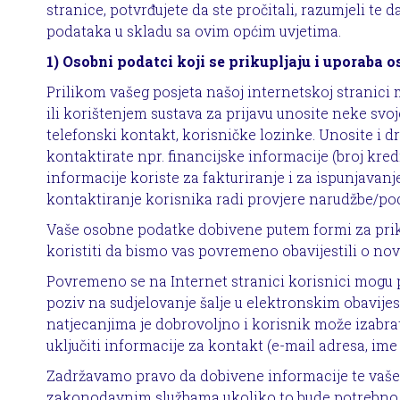
stranice, potvrđujete da ste pročitali, razumjeli te 
podataka u skladu sa ovim općim uvjetima.
1) Osobni podatci koji se prikupljaju i uporaba
Prilikom vašeg posjeta našoj internetskoj stranici
ili korištenjem sustava za prijavu unosite neke svoj
telefonski kontakt, korisničke lozinke. Unosite i dr
kontaktirate npr. financijske informacije (broj kred
informacije koriste za fakturiranje i za ispunjavan
kontaktiranje korisnika radi provjere narudžbe/pod
Vaše osobne podatke dobivene putem formi za prik
koristiti da bismo vas povremeno obavijestili o nov
Povremeno se na Internet stranici korisnici mogu p
poziv na sudjelovanje šalje u elektronskim obavijest
natjecanjima je dobrovoljno i korisnik može izabrati
uključiti informacije za kontakt (e-mail adresa, ime i
Zadržavamo pravo da dobivene informacije te vaš
zakonodavnim službama ukoliko to bude potrebno