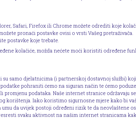
rer, Safari, Firefox ili Chrome možete odrediti koje kolač
m možete pronaći postavke ovisi o vrsti Vašeg pretraživača.
te postavke koje trebate.
dređene kolačiće, možda nećete moći koristiti određene fun
i su samo djelatnicima (i partnerskoj dostavnoj službi) ko
e podatke pohraniti ćemo na siguran način te ćemo poduze
 ili promjenu podataka. Naše internet stranice održavaju se
nog korištenja. Iako koristimo sigurnosne mjere kako bi va
na umu da uvijek postoji određeni rizik te da neovlaštene o
presresti svaku aktivnost na našim internet stranicama kak