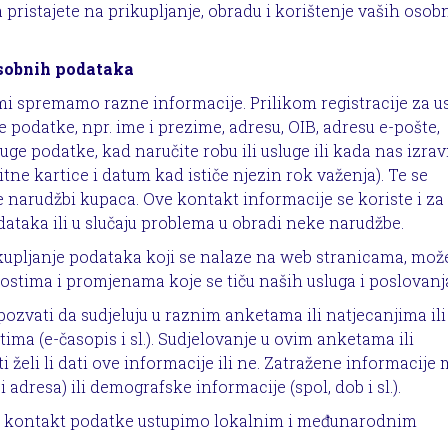
da pristajete na prikupljanje, obradu i korištenje vaših osob
 osobnih podataka
 mi spremamo razne informacije. Prilikom registracije za u
e podatke, npr. ime i prezime, adresu, OIB, adresu e-pošte,
uge podatke, kad naručite robu ili usluge ili kada nas izra
itne kartice i datum kad ističe njezin rok važenja). Te se
je narudžbi kupaca. Ove kontakt informacije se koriste i za
ataka ili u slučaju problema u obradi neke narudžbe.
upljanje podataka koji se nalaze na web stranicama, mo
ostima i promjenama koje se tiču naših usluga i poslovanj
ozvati da sudjeluju u raznim anketama ili natjecanjima ili
ima (e-časopis i sl.). Sudjelovanje u ovim anketama ili
 želi li dati ove informacije ili ne. Zatražene informacije
 adresa) ili demografske informacije (spol, dob i sl.).
e kontakt podatke ustupimo lokalnim i međunarodnim
.