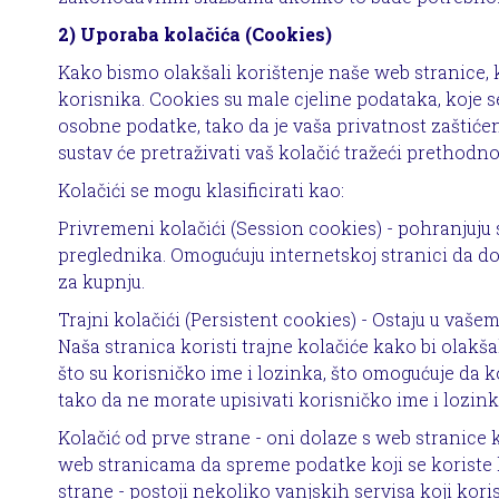
2) Uporaba kolačića (Cookies)
Kako bismo olakšali korištenje naše web stranice, k
korisnika. Cookies su male cjeline podataka, koje 
osobne podatke, tako da je vaša privatnost zaštićen
sustav će pretraživati vaš kolačić tražeći prethodn
Kolačići se mogu klasificirati kao:
Privremeni kolačići (Session cookies) - pohranjuju 
preglednika. Omogućuju internetskoj stranici da do
za kupnju.
Trajni kolačići (Persistent cookies) - Ostaju u vaš
Naša stranica koristi trajne kolačiće kako bi olakš
što su korisničko ime i lozinka, što omogućuje da k
tako da ne morate upisivati korisničko ime i lozink
Kolačić od prve strane - oni dolaze s web stranice k
web stranicama da spreme podatke koji se koriste 
strane - postoji nekoliko vanjskih servisa koji kor