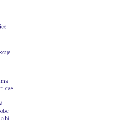
iće
kcije
jima
ti sve
ši
sobe
o bi