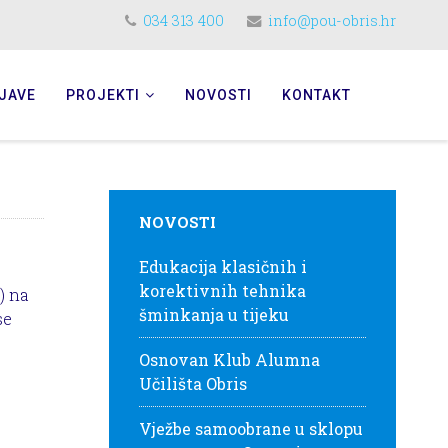
034 313 400
info@pou-obris.hr
JAVE
PROJEKTI
NOVOSTI
KONTAKT
NOVOSTI
Edukacija klasičnih i
korektivnih tehnika
) na
šminkanja u tijeku
se
Osnovan Klub Alumna
Učilišta Obris
Vježbe samoobrane u sklopu