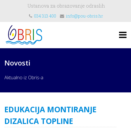
Ustanova za obrazovanje odraslih
034 313 400
info@pou-obris.hr
Novosti
Aktualno iz Obris-a
EDUKACIJA MONTIRANJE
DIZALICA TOPLINE