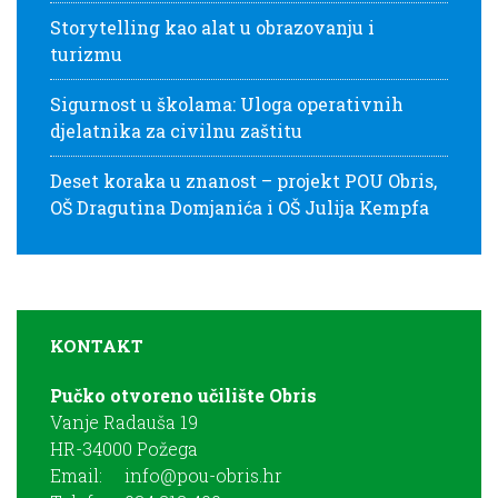
Storytelling kao alat u obrazovanju i
turizmu
Sigurnost u školama: Uloga operativnih
djelatnika za civilnu zaštitu
Deset koraka u znanost – projekt POU Obris,
OŠ Dragutina Domjanića i OŠ Julija Kempfa
KONTAKT
Pučko otvoreno učilište Obris
Vanje Radauša 19
HR-34000 Požega
Email:
info@pou-obris.hr